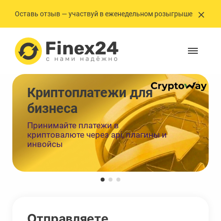
Оставь отзыв — участвуй в еженедельном розыгрыше
Криптоплатежи ㅤㅤㅤㅤㅤㅤдля
бизнеса
Принимайте платежи в
криптовалюте через api, плагины и
инвойсы
Отправляете