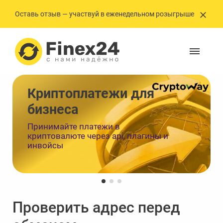
Оставь отзыв — участвуй в еженедельном розыгрыше
Криптоплатежи ㅤㅤㅤㅤㅤㅤдля
бизнеса
Принимайте платежи в
криптовалюте через api, плагины и
инвойсы
Проверить адрес перед