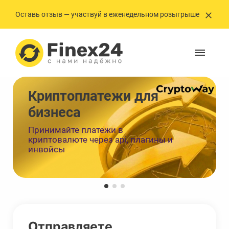
Оставь отзыв — участвуй в еженедельном розыгрыше
Криптоплатежи ㅤㅤㅤㅤㅤㅤдля
бизнеса
Принимайте платежи в
криптовалюте через api, плагины и
инвойсы
Отправляете