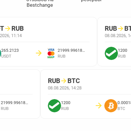
Bestchange
T
→
RUB
RUB
→
B
2026, 11:14
08.08.2026, 1
265.2123
21999.996189842
1200
USDT
RUB
RUB
RUB
→
BTC
08.08.2026, 14:28
21999.996189842
1200
0.000
RUB
RUB
BTC