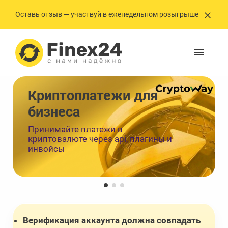
Оставь отзыв — участвуй в еженедельном розыгрыше
Криптоплатежи ㅤㅤㅤㅤㅤㅤдля
бизнеса
Принимайте платежи в
криптовалюте через api, плагины и
инвойсы
Верификация аккаунта должна совпадать