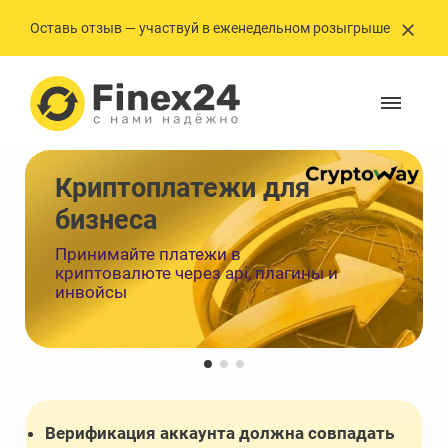
Оставь отзыв — участвуй в еженедельном розыгрыше
Криптоплатежи ㅤㅤㅤㅤㅤㅤдля
бизнеса
Принимайте платежи в
криптовалюте через api, плагины и
инвойсы
Верификация аккаунта должна совпадать