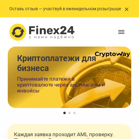
Оставь отзыв — участвуй в еженедельном розыгрыше
Криптоплатежи ㅤㅤㅤㅤㅤㅤдля
бизнеса
Принимайте платежи в
криптовалюте через api, плагины и
инвойсы
Каждая заявка проходит AML проверку.