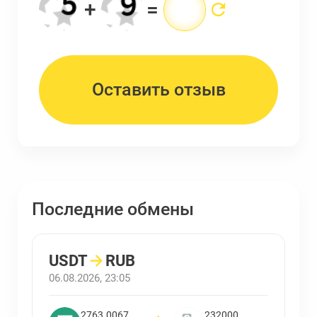
+
=
Последние обмены
USDT
→
RUB
06.08.2026, 23:05
2763.0067
232000