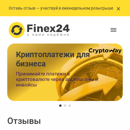
Оставь отзыв — участвуй в еженедельном розыгрыше
Криптоплатежи ㅤㅤㅤㅤㅤㅤдля
бизнеса
Принимайте платежи в
криптовалюте через api, плагины и
инвойсы
Отзывы