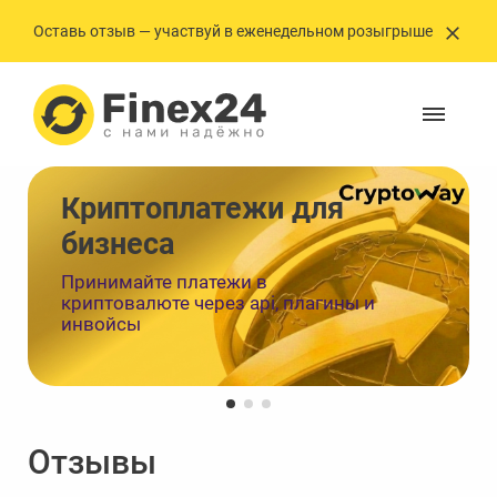
Оставь отзыв — участвуй в еженедельном розыгрыше
Криптоплатежи ㅤㅤㅤㅤㅤㅤдля
бизнеса
Принимайте платежи в
криптовалюте через api, плагины и
инвойсы
Отзывы