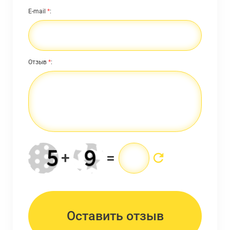
E-mail
*
:
Отзыв
*
:
+
=